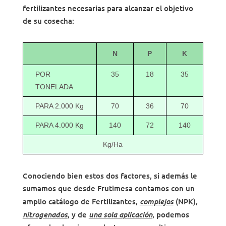
fertilizantes necesarias para alcanzar el objetivo
de su cosecha:
N
P
K
POR
35
18
35
TONELADA
PARA 2.000 Kg
70
36
70
PARA 4.000 Kg
140
72
140
Kg/Ha
Conociendo bien estos dos factores, si además le
sumamos que desde Frutimesa contamos con un
complejos
amplio catálogo de Fertilizantes,
(NPK),
nitrogenados
una sola aplicación
, y de
, podemos